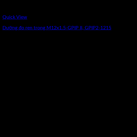
Quick View
Dưỡng đo ren trong M12x1.5-GPIP II, GPIP2-1215
Giá
Giá
2.312.500
₫
1.850.000
₫
(Chưa Bao Gồm VAT)
gốc
hiện
-13%
là:
tại
2.312.500₫.
là:
1.850.000₫.