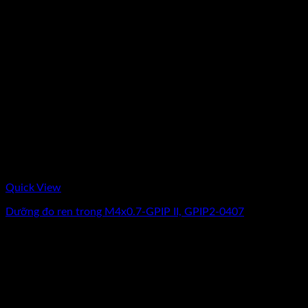
Quick View
Dưỡng đo ren trong M4x0.7-GPIP II, GPIP2-0407
Giá
Giá
2.512.500
₫
2.010.000
₫
(Chưa Bao Gồm VAT)
gốc
hiện
-20%
là:
tại
2.512.500₫.
là:
2.010.000₫.