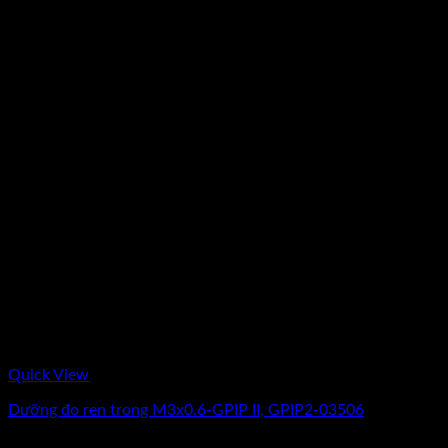
Quick View
Dưỡng đo ren trong M3x0.6-GPIP II, GPIP2-03506
Giá
Giá
2.875.000
₫
2.300.000
₫
(Chưa Bao Gồm VAT)