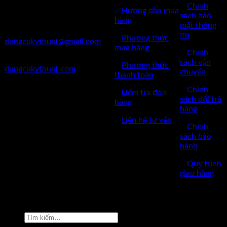
✅
Chính
✅Hướng dẫn mua
✅Điện Thoại: 0962 598 524
sách bảo
hàng
mật thông
✅Mail:
tin
✅
Phương thức
dungcukythuat@gmail.com
mua hàng
✅
Chính
✅Website:
sách vận
✅
Phương thức
dungcukythuat.com
chuyển
thanh toán
✅GPKD: 0110290164 cấp
✅
Chính
✅
kiểm tra đơn
ngày 17/03/2023
sách đổi trả
hàng
hàng
✅Thời làm việc: 8h-17h từ thứ
✅
Liên hệ tư vấn
2 đến thứ 7.
✅
Chính
sách bảo
hành
✅
Quy trình
giao hàng
Copyright © 2022 by dungcukythuat.com. All rights reserved
Tìm
kiếm: