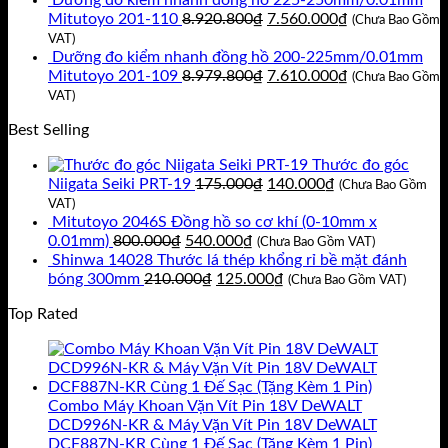
Dưỡng đo kiểm nhanh đồng hồ 225-250mm/0.01mm
là:
tại
Giá
Giá
Mitutoyo 201-110
8.920.800
₫
7.560.000
₫
(Chưa Bao Gồm
11.717.400₫.
là:
gốc
hiện
VAT)
9.930.000₫.
là:
tại
Dưỡng đo kiểm nhanh đồng hồ 200-225mm/0.01mm
8.920.800₫.
Giá
là:
Giá
Mitutoyo 201-109
8.979.800
₫
7.610.000
₫
(Chưa Bao Gồm
gốc
7.560.000₫.
hiện
VAT)
là:
tại
Best Selling
8.979.800₫.
là:
7.610.000₫.
Thước đo góc
Giá
Giá
Niigata Seiki PRT-19
175.000
₫
140.000
₫
(Chưa Bao Gồm
gốc
hiện
VAT)
là:
tại
Mitutoyo 2046S Đồng hồ so cơ khí (0-10mm x
Giá
Giá
175.000₫.
là:
0.01mm)
800.000
₫
540.000
₫
(Chưa Bao Gồm VAT)
gốc
hiện
140.000₫.
Shinwa 14028 Thước lá thép khổng rỉ bề mặt đánh
là:
Giá
tại
Giá
bóng 300mm
210.000
₫
125.000
₫
(Chưa Bao Gồm VAT)
800.000₫.
gốc
là:
hiện
Top Rated
là:
540.000₫.
tại
210.000₫.
là:
125.000₫.
Combo Máy Khoan Vặn Vít Pin 18V DeWALT
DCD996N-KR & Máy Vặn Vít Pin 18V DeWALT
DCF887N-KR Cùng 1 Đế Sạc (Tặng Kèm 1 Pin)