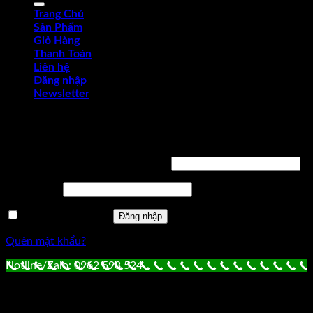
Trang Chủ
Sản Phẩm
Giỏ Hàng
Thanh Toán
Liên hệ
Đăng nhập
Newsletter
Đăng nhập
Tên tài khoản hoặc địa chỉ email
*
Mật khẩu
*
Ghi nhớ mật khẩu
Đăng nhập
Quên mật khẩu?
Hotline/Zalo: 0962 598 524