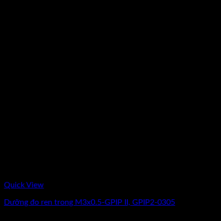
Quick View
Dưỡng đo ren trong M3x0.5-GPIP II, GPIP2-0305
Giá
Giá
2.875.000
₫
2.300.000
₫
(Chưa Bao Gồm VAT)