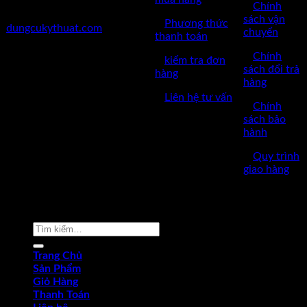
✅
Chính
✅Website:
sách vận
✅
Phương thức
dungcukythuat.com
chuyển
thanh toán
✅GPKD: 0110290164 cấp
✅
Chính
✅
kiểm tra đơn
ngày 17/03/2023
sách đổi trả
hàng
hàng
✅Thời làm việc: 8h-17h từ thứ
✅
Liên hệ tư vấn
2 đến thứ 7.
✅
Chính
sách bảo
hành
✅
Quy trình
giao hàng
Copyright © 2022 by dungcukythuat.com. All rights reserved
Tìm
kiếm:
Trang Chủ
Sản Phẩm
Giỏ Hàng
Thanh Toán