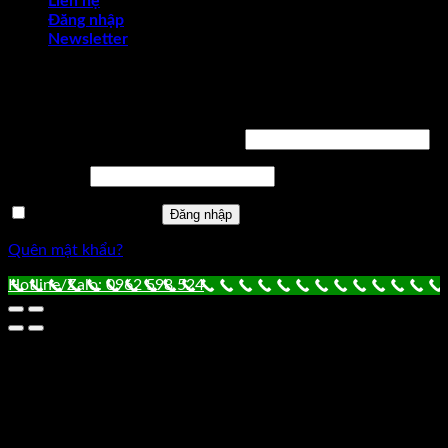
Liên hệ
Đăng nhập
Newsletter
Đăng nhập
Tên tài khoản hoặc địa chỉ email
*
Mật khẩu
*
Ghi nhớ mật khẩu
Đăng nhập
Quên mật khẩu?
Hotline/Zalo: 0962 598 524