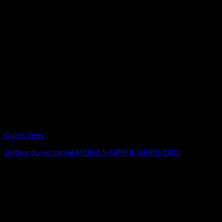
Quick View
Dưỡng đo ren trong M18x2.5-GPIP II, GPIP2-1825
Giá
Giá
3.362.500
₫
2.690.000
₫
(Chưa Bao Gồm VAT)
gốc
hiện
-13%
là:
tại
3.362.500₫.
là:
2.690.000₫.