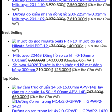
Dưỡng đo kiểm nhanh đồng hồ 225-250mm/0.01mm
là:
tại
Giá
Giá
Mitutoyo 201-110
8.920.800
₫
7.560.000
₫
(Chưa Bao Gồm
11.717.400₫.
là:
gốc
hiện
VAT)
9.930.000₫.
là:
tại
Dưỡng đo kiểm nhanh đồng hồ 200-225mm/0.01mm
8.920.800₫.
Giá
là:
Giá
Mitutoyo 201-109
8.979.800
₫
7.610.000
₫
(Chưa Bao Gồm
gốc
7.560.000₫.
hiện
VAT)
là:
tại
Best Selling
8.979.800₫.
là:
7.610.000₫.
Thước đo góc
Giá
Giá
Niigata Seiki PRT-19
175.000
₫
140.000
₫
(Chưa Bao Gồm
gốc
hiện
VAT)
là:
tại
Mitutoyo 2046S Đồng hồ so cơ khí (0-10mm x
Giá
Giá
175.000₫.
là:
0.01mm)
800.000
₫
540.000
₫
(Chưa Bao Gồm VAT)
gốc
hiện
140.000₫.
Shinwa 14028 Thước lá thép khổng rỉ bề mặt đánh
là:
Giá
tại
Giá
bóng 300mm
210.000
₫
125.000
₫
(Chưa Bao Gồm VAT)
800.000₫.
gốc
là:
hiện
Top Rated
là:
540.000₫.
tại
210.000₫.
là:
Tay
125.000₫.
cầm trục chuẩn 14.50-15.00mm APV-14B
747.500
₫
Giá
Giá
650.000
₫
(Chưa Bao Gồm VAT)
gốc
hiện
là:
tại
747.500₫.
là:
Dưỡng đo ren trong M14x2.0-GPWP II, GPWP2-1420