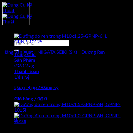
Skip
to
content
-13%
Tìm
kiếm:
Hãng Sản Xuất
/
NIIGATA SEIKI (SK)
/
Dưỡng Ren
Trang Chủ
Sản Phẩm
Dưỡng đo ren trong
Giỏ Hàng
Thanh Toán
M10x1.25-GPNP-6H, GPNP-
Liên hệ
10125I
Đăng nhập / Đăng ký
Giỏ hàng /
0
₫
0
Chưa có sản phẩm trong giỏ hàng.
0
Giá
Giá
Giỏ hàng
2.093.000
₫
1.820.000
₫
(Chưa Bao Gồm VAT)