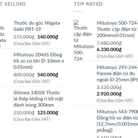
T SELLING
TOP RATED
Thước đo góc Niigata
Mitutoyo 500-724
Seiki PRT-19
Thước cặp điện tử 
200mmx0.01mm)
Giá
Giá
175.000
₫
140.000
₫
gốc
hiện
7.680.000
₫
(Chưa Bao Gồm VAT)
Giá
Giá
là:
tại
6.330.000
₫
Mitutoyo 2046S Đồng
gốc
hiện
175.000₫.
là:
(Chưa Bao Gồm VAT)
hồ so cơ khí (0-10mm x
là:
tại
140.000₫.
0.01mm)
Mitutoyo 293-244
7.680.000₫.
là:
Panme điện tử đo
Giá
Giá
800.000
₫
540.000
₫
6.330.
ngoài (0-25mm (IP6
gốc
hiện
(Chưa Bao Gồm VAT)
là:
tại
3.520.000
₫
Shinwa 14028 Thước
Giá
Giá
800.000₫.
là:
2.920.000
₫
lá thép khổng rỉ bề mặt
gốc
hiện
540.000₫.
(Chưa Bao Gồm VAT)
đánh bóng 300mm
là:
tại
Mitutoyo 543-790
Giá
Giá
210.000
₫
125.000
₫
3.520.000₫.
là:
Đồng hồ so điện tử
gốc
hiện
2.920.
(Chưa Bao Gồm VAT)
(12.7mm/0.001mm
là:
tại
phẳng))
210.000₫.
là: