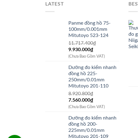
LATEST
BES
Panme đồng hồ 75-
100mm/0.001mm
Mitutoyo 523-124
11.717.400
₫
Giá
Giá
9.930.000
₫
gốc
hiện
(Chưa Bao Gồm VAT)
là:
tại
Dưỡng đo kiểm nhanh
11.717.400₫.
là:
đồng hồ 225-
9.930.000₫.
250mm/0.01mm
Mitutoyo 201-110
8.920.800
₫
Giá
Giá
7.560.000
₫
gốc
hiện
(Chưa Bao Gồm VAT)
là:
tại
Dưỡng đo kiểm nhanh
8.920.800₫.
là:
đồng hồ 200-
7.560.000₫.
225mm/0.01mm
Mitutoyo 201-109