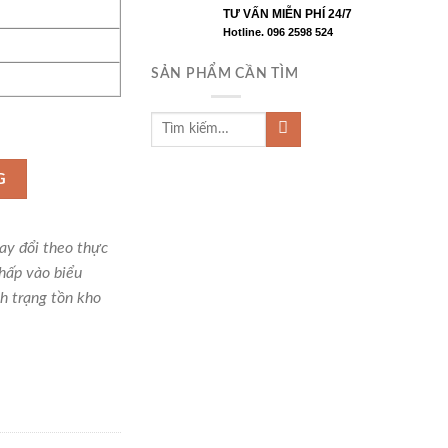
TƯ VẤN MIỄN PHÍ 24/7
Hotline. 096 2598 524
SẢN PHẨM CẦN TÌM
ục côn đo lỗ tròn, CGTPG-710B số lượng
G
hay đổi theo thực
hấp vào biểu
h trạng tồn kho