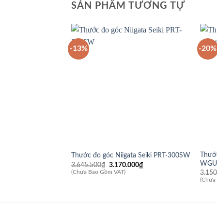
SẢN PHẨM TƯƠNG TỰ
-13%
-20%
Thước
Thước đo góc Niigata Seiki PRT-300SW
WGU
Giá
Giá
3.645.500
₫
3.170.000
₫
gốc
hiện
3.150
(Chưa Bao Gồm VAT)
là:
tại
(Chưa
3.645.500₫.
là:
3.170.000₫.