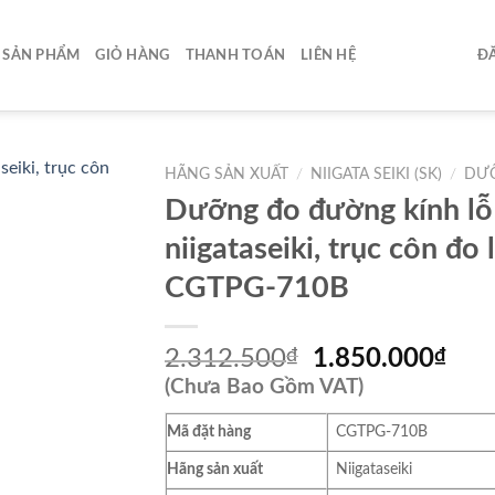
SẢN PHẨM
GIỎ HÀNG
THANH TOÁN
LIÊN HỆ
ĐĂ
HÃNG SẢN XUẤT
/
NIIGATA SEIKI (SK)
/
DƯỠ
Dưỡng đo đường kính l
niigataseiki, trục côn đo 
CGTPG-710B
Giá
Giá
2.312.500
₫
1.850.000
₫
gốc
hiệ
(Chưa Bao Gồm VAT)
là:
tại
Mã đặt hàng
CGTPG-710B
2.312.500₫.
là:
1.8
Hãng sản xuất
Niigataseiki