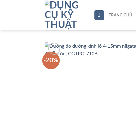
Skip
to
TRANG CHỦ
content
-20%