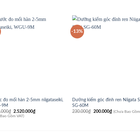
-13%
 đo mối hàn 2-5mm niigataseiki,
Dưỡng kiểm góc đỉnh ren Niigata S
-9M
SG-60M
Giá
Giá
Giá
Giá
.000
₫
2.520.000
₫
230.000
₫
200.000
₫
(Chưa Bao Gồm
gốc
hiện
gốc
hiện
 Bao Gồm VAT)
là:
tại
là:
tại
3.150.000₫.
là:
230.000₫.
là:
2.520.000₫.
200.000₫.