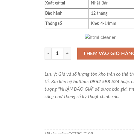
Xuất xứ tại
Nhật Bản
Bảo hành
12 tháng
Thông số
Khe: 4-14mm
Dưỡng đo đường kính lỗ 4-15mm niigataseiki, tr
THÊM VÀO GIỎ HÀN
Lưu ý: Giá và số lượng tồn kho trên có thể t
tế. Xin liên hệ
hotline: 0962 598 524
hoặc n
tượng "NHẬN BÁO GIÁ" để được báo giá, tìn
cũng như thông số kỹ thuật chính xác.
Mã sản phẩm:
CGTPG-710B