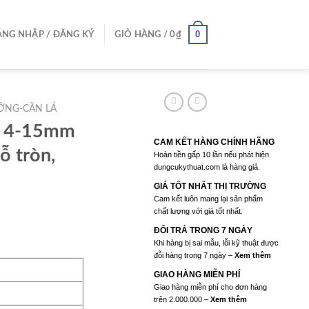
0
NG NHẬP / ĐĂNG KÝ
GIỎ HÀNG /
0
₫
NG-CĂN LÁ
ỗ 4-15mm
CAM KẾT HÀNG CHÍNH HÃNG
lỗ tròn,
Hoàn tiền gấp 10 lần nếu phát hiện
dungcukythuat.com là hàng giả.
GIÁ TỐT NHẤT THỊ TRƯỜNG
Cam kết luôn mang lại sản phẩm
chất lượng với giá tốt nhất.
ĐỔI TRẢ TRONG 7 NGÀY
n
Khi hàng bị sai mẫu, lỗi kỹ thuật được
đỗi hàng trong 7 ngày –
Xem thêm
GIAO HÀNG MIỄN PHÍ
50.000₫.
Giao hàng miễn phí cho đơn hàng
trên 2.000.000 –
Xem thêm