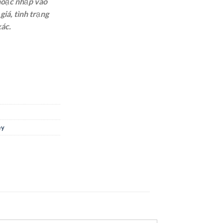
oặc nhấp vào
iá, tình trạng
xác.
ey