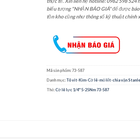
thực tế. Xin liên hệ
hotline: 0962 598 524
h
biểu tượng "NHẬN BÁO GIÁ" để được báo g
tồn kho cũng như thông số kỹ thuật chính 
Mã sản phẩm:
73-587
Danh mục:
Tô vit-Kìm-Cờ lê-mỏ lết-chìa vặn Stanl
Thẻ:
Cờ lê lực 1/4'' 5-25Nm 73-587