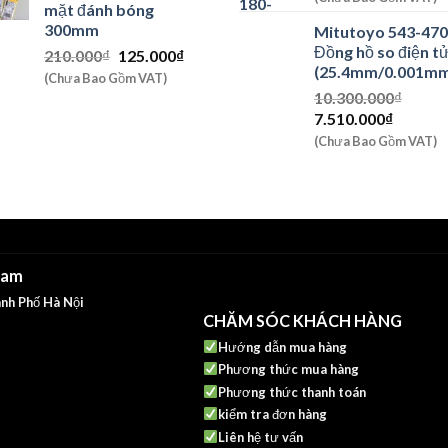
mặt đánh bóng
là:
tại
300mm
Mitutoyo 543-47
2.690.000₫.
là:
Đồng hồ so điện t
Giá
Giá
210.000
₫
125.000
₫
2.200.0
(25.4mm/0.001m
gốc
hiện
(Chưa Bao Gồm VAT)
là:
tại
10.300.000
₫
210.000₫.
là:
Giá
Giá
7.510.000
₫
125.000₫.
gốc
hiện
(Chưa Bao Gồm VAT)
là:
tại
10.300.000₫.
là:
7.510.0
Nam
nh Phố Hà Nội
CHĂM SÓC KHÁCH HÀNG
Hướng dẫn mua hàng
Phương thức mua hàng
Phương thức thanh toán
kiểm tra đơn hàng
Liên hệ tư vấn