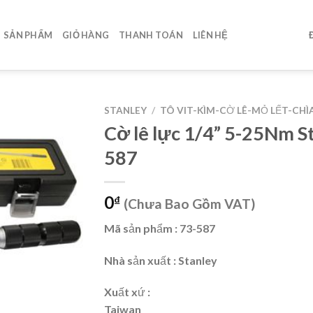
SẢN PHẨM
GIỎ HÀNG
THANH TOÁN
LIÊN HỆ
STANLEY
/
TÔ VIT-KÌM-CỜ LÊ-MỎ LẾT-CHÌ
Cờ lê lực 1/4” 5-25Nm S
587
0
₫
(Chưa Bao Gồm VAT)
Mã sản phẩm : 73-587
Nhà sản xuất : Stanley
Xuất xứ :
Taiwan