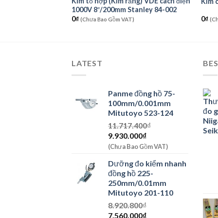
ăng) VDE cách điện
Kìm tổ hợp (Kìm răng) VDE cách điện
Kìm 
tanley 84-000
1000V 8″/200mm Stanley 84-002
0
₫
0
₫
T)
(Chưa Bao Gồm VAT)
(C
LATEST
BES
Panme đồng hồ 75-
100mm/0.001mm
Mitutoyo 523-124
11.717.400
₫
Giá
Giá
9.930.000
₫
gốc
hiện
(Chưa Bao Gồm VAT)
là:
tại
Dưỡng đo kiểm nhanh
11.717.400₫.
là:
đồng hồ 225-
9.930.000₫.
250mm/0.01mm
Mitutoyo 201-110
8.920.800
₫
Giá
Giá
7.560.000
₫