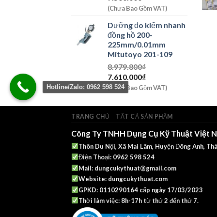
gốc
hiện
(Chưa Bao Gồm VAT)
là:
tại
Dưỡng đo kiểm nhanh
8.920.800₫.
là:
đồng hồ 200-
7.560.000₫.
225mm/0.01mm
Mitutoyo 201-109
8.979.800
₫
Giá
Giá
7.610.000
₫
gốc
hiện
Hotline/Zalo: 0962 598 524
(Chưa Bao Gồm VAT)
là:
tại
8.979.800₫.
là:
7.610.000₫.
TRANG CHỦ
TẤT CẢ SẢN PHẨM
Công Ty TNHH Dụng Cụ Kỹ Thuật Việt 
Thôn Du Nội, Xã Mai Lâm, Huyện Đông Anh, Thà
Điện Thoại: 0962 598 524
Mail:
dungcukythuat@gmail.com
Website:
dungcukythuat.com
GPKD: 0110290164 cấp ngày 17/03/2023
Thời làm việc: 8h-17h từ thứ 2 đến thứ 7.