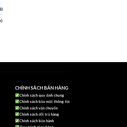
0B
ử
00₫.
m)
00₫.
CHÍNH SÁCH BÁN HÀNG
Chính sách quy định chung
Chính sách bảo mật thông tin
Chính sách vận chuyển
Chính sách đổi trả hàng
Chính sách bảo hành
Quy trình giao hàng