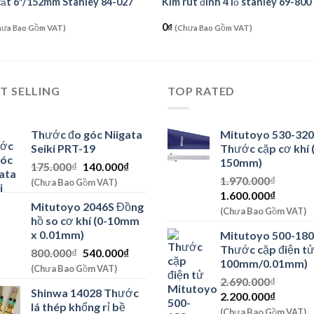
cắt 6″/152mm Stanley 84-027
Kìm rút đinh 4 lỗ stanley 69-800
0
₫
hưa Bao Gồm VAT)
(Chưa Bao Gồm VAT)
T SELLING
TOP RATED
Thước đo góc Niigata
Mitutoyo 530-320
Seiki PRT-19
Thước cặp cơ khí (
150mm)
Giá
Giá
175.000
₫
140.000
₫
gốc
hiện
1.970.000
₫
(Chưa Bao Gồm VAT)
Giá
Giá
là:
tại
1.600.000
₫
Mitutoyo 2046S Đồng
gốc
hiện
175.000₫.
là:
(Chưa Bao Gồm VAT)
hồ so cơ khí (0-10mm
là:
tại
140.000₫.
x 0.01mm)
Mitutoyo 500-180
1.970.000₫.
là:
Thước cặp điện tử
Giá
Giá
800.000
₫
540.000
₫
1.600.0
100mm/0.01mm)
gốc
hiện
(Chưa Bao Gồm VAT)
là:
tại
2.690.000
₫
Shinwa 14028 Thước
Giá
Giá
800.000₫.
là:
2.200.000
₫
lá thép khổng rỉ bề
gốc
hiện
540.000₫.
(Chưa Bao Gồm VAT)