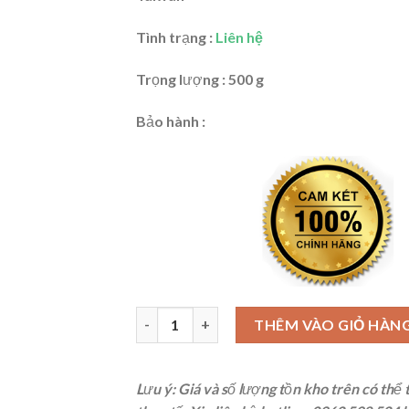
Tình trạng :
Liên hệ
Trọng lượng : 500 g
Bảo hành :
Cờ lê lực 1/4'' 5-25Nm Stanley 73-587 số lư
THÊM VÀO GIỎ HÀN
Lưu ý: Giá và số lượng tồn kho trên có thể 