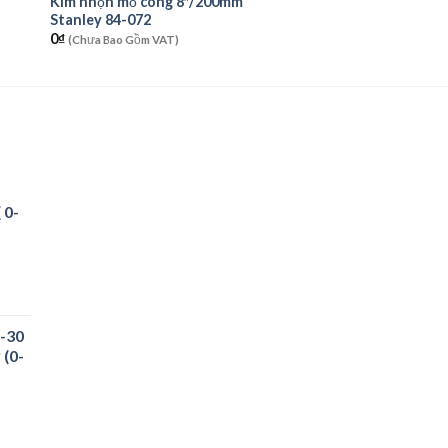
Kìm nhọn mỏ cong 8″/200mm
Stanley 84-072
0
₫
(Chưa Bao Gồm VAT)
 0-
-30
 (0-
00₫.