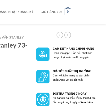
0
ĐĂNG NHẬP / ĐĂNG KÝ
GIỎ HÀNG /
0
₫
A VẶN STANLEY
tanley 73-
CAM KẾT HÀNG CHÍNH HÃNG
Hoàn tiền gấp 10 lần nếu phát hiện
dungcukythuat.com là hàng giả.
GIÁ TỐT NHẤT THỊ TRƯỜNG
Cam kết luôn mang lại sản phẩm
chất lượng với giá tốt nhất.
ĐỔI TRẢ TRONG 7 NGÀY
Khi hàng bị sai mẫu, lỗi kỹ thuật được
đỗi hàng trong 7 ngày –
Xem thêm