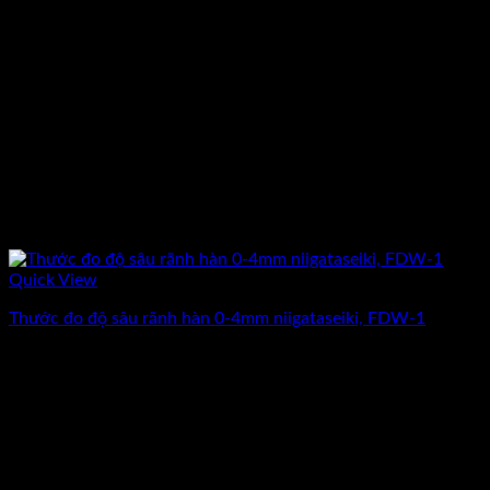
Quick View
Thước đo độ sâu rãnh hàn 0-4mm niigataseiki, FDW-1
Giá
Giá
1.966.500
₫
1.710.000
₫
(Chưa Bao Gồm VAT)
gốc
hiện
-20%
là:
tại
1.966.500₫.
là:
1.710.000₫.