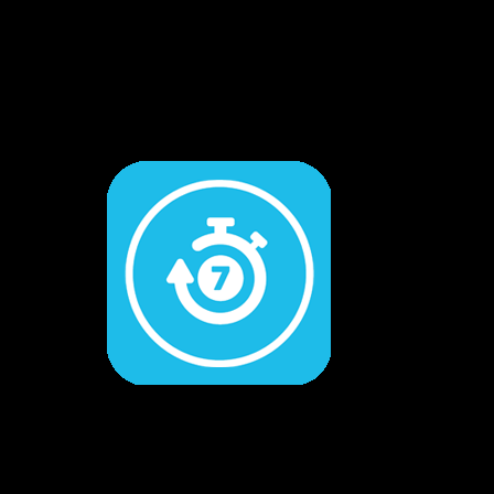
CAM KẾT HÀNG CHÍNH HÃNG
Hoàn tiền gấp 10 lần nếu phát hiện
dungcukythuat.com là hàng giả.
GIÁ TỐT NHẤT THỊ TRƯỜNG
Cam kết luôn mang lại sản phẩm
chất lượng với giá tốt nhất.
ĐỔI TRẢ TRONG 7 NGÀY
Khi hàng bị sai mẫu, lỗi kỹ thuật được
đỗi hàng trong 7 ngày –
Xem thêm
GIAO HÀNG MIỄN PHÍ
Giao hàng miễn phí cho đơn hàng
trên 2.000.000 –
Xem thêm
TƯ VẤN MIỄN PHÍ 24/7
Hotline. 096 2598 524