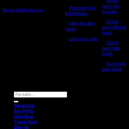
✅
Chính
✅Website:
sách vận
✅
Phương thức
dungcukythuat.com
chuyển
thanh toán
✅GPKD: 0110290164 cấp
✅
Chính
✅
kiểm tra đơn
ngày 17/03/2023
sách đổi trả
hàng
hàng
✅Thời làm việc: 8h-17h từ thứ
✅
Liên hệ tư vấn
2 đến thứ 7.
✅
Chính
sách bảo
hành
✅
Quy trình
giao hàng
Copyright © 2022 by dungcukythuat.com. All rights reserved
Tìm
kiếm:
Trang Chủ
Sản Phẩm
Giỏ Hàng
Thanh Toán
Liên hệ