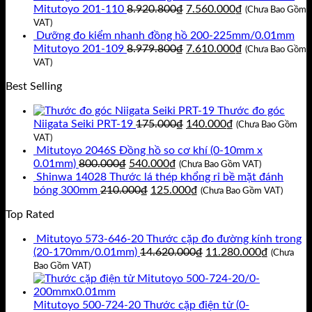
là:
tại
Giá
Giá
Mitutoyo 201-110
8.920.800
₫
7.560.000
₫
(Chưa Bao Gồm
11.717.400₫.
là:
gốc
hiện
VAT)
9.930.000₫.
là:
tại
Dưỡng đo kiểm nhanh đồng hồ 200-225mm/0.01mm
8.920.800₫.
Giá
là:
Giá
Mitutoyo 201-109
8.979.800
₫
7.610.000
₫
(Chưa Bao Gồm
gốc
7.560.000₫.
hiện
VAT)
là:
tại
Best Selling
8.979.800₫.
là:
7.610.000₫.
Thước đo góc
Giá
Giá
Niigata Seiki PRT-19
175.000
₫
140.000
₫
(Chưa Bao Gồm
gốc
hiện
VAT)
là:
tại
Mitutoyo 2046S Đồng hồ so cơ khí (0-10mm x
Giá
Giá
175.000₫.
là:
0.01mm)
800.000
₫
540.000
₫
(Chưa Bao Gồm VAT)
gốc
hiện
140.000₫.
Shinwa 14028 Thước lá thép khổng rỉ bề mặt đánh
là:
Giá
tại
Giá
bóng 300mm
210.000
₫
125.000
₫
(Chưa Bao Gồm VAT)
800.000₫.
gốc
là:
hiện
Top Rated
là:
540.000₫.
tại
210.000₫.
là:
Mitutoyo 573-646-20 Thước cặp đo đường kính trong
125.000₫.
Giá
Giá
(20-170mm/0.01mm)
14.620.000
₫
11.280.000
₫
(Chưa
gốc
hiện
Bao Gồm VAT)
là:
tại
14.620.000₫.
là:
11.280.0
Mitutoyo 500-724-20 Thước cặp điện tử (0-