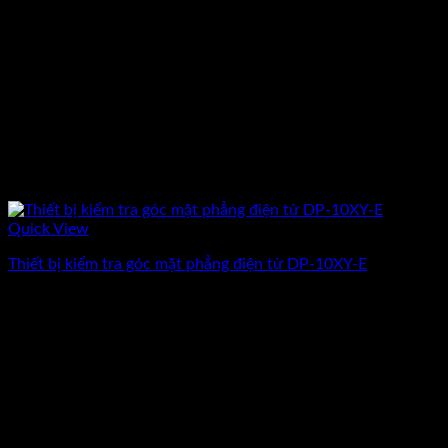
Quick View
Thiết bị kiểm tra góc mặt phẳng điện tử DP-10XY-E
Giá
Giá
35.799.500
₫
31.130.000
₫
(Chưa Bao Gồm VAT)
gốc
hiện
-13%
là:
tại
35.799.500₫.
là:
31.130.000₫.