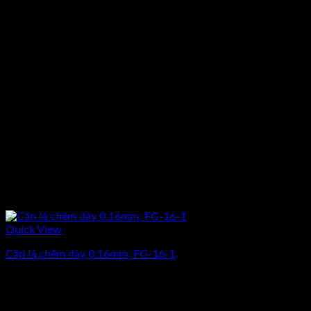
Quick View
Căn lá chêm dày 0.16mm, FG-16-1
Giá
Giá
150.000
₫
120.000
₫
(Chưa Bao Gồm VAT)
gốc
hiện
-20%
là:
tại