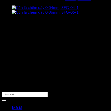
CAM KẾT HÀNG CHÍNH HÃNG
Hoàn tiền gấp 10 lần nếu phát hiện
dungcukythuat.com là hàng giả.
GIÁ TỐT NHẤT THỊ TRƯỜNG
Cam kết luôn mang lại sản phẩm
chất lượng với giá tốt nhất.
ĐỔI TRẢ TRONG 7 NGÀY
Khi hàng bị sai mẫu, lỗi kỹ thuật được
đỗi hàng trong 7 ngày –
Xem thêm
GIAO HÀNG MIỄN PHÍ
Giao hàng miễn phí cho đơn hàng
trên 2.000.000 –
Xem thêm
TƯ VẤN MIỄN PHÍ 24/7
Hotline. 096 2598 524
Sản Phẩm Cần Tìm
Mô tả