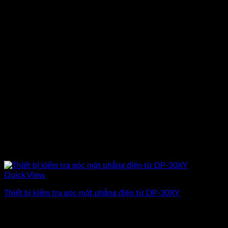
Quick View
Thiết bị kiểm tra góc mặt phẳng điện tử DP-30XY
Giá
Giá
17.698.500
₫
15.390.000
₫
(Chưa Bao Gồm VAT)
gốc
hiện
-13%