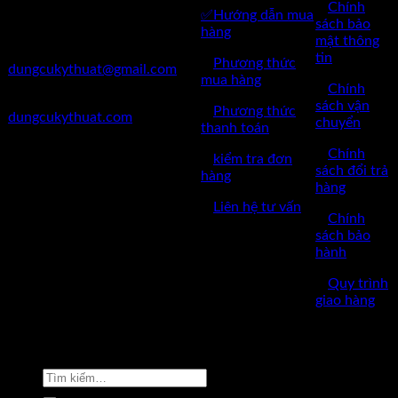
✅
Chính
✅Hướng dẫn mua
✅Điện Thoại: 0962 598 524
sách bảo
hàng
mật thông
✅Mail:
tin
✅
Phương thức
dungcukythuat@gmail.com
mua hàng
✅
Chính
✅Website:
sách vận
✅
Phương thức
dungcukythuat.com
chuyển
thanh toán
✅GPKD: 0110290164 cấp
✅
Chính
✅
kiểm tra đơn
ngày 17/03/2023
sách đổi trả
hàng
hàng
✅Thời làm việc: 8h-17h từ thứ
✅
Liên hệ tư vấn
2 đến thứ 7.
✅
Chính
sách bảo
hành
✅
Quy trình
giao hàng
Copyright © 2022 by dungcukythuat.com. All rights reserved
Tìm
kiếm: