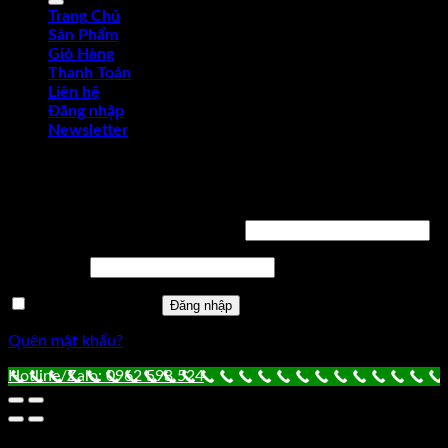
Trang Chủ
Sản Phẩm
Giỏ Hàng
Thanh Toán
Liên hệ
Đăng nhập
Newsletter
Đăng nhập
Tên tài khoản hoặc địa chỉ email
*
Mật khẩu
*
Ghi nhớ mật khẩu
Đăng nhập
Quên mật khẩu?
Hotline/Zalo: 0962 598 524