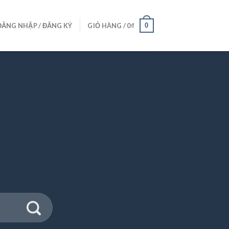
0
ĐĂNG NHẬP / ĐĂNG KÝ
GIỎ HÀNG /
0
₫