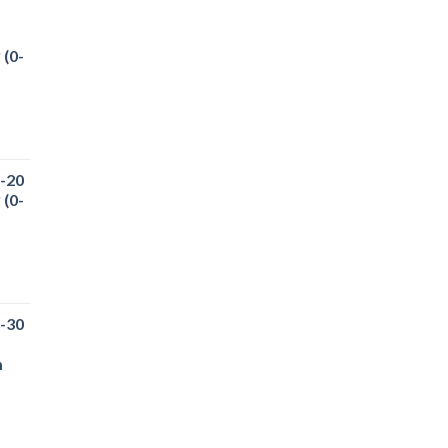
 (0-
-20
 (0-
00₫.
-30
00₫.
m