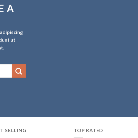
E A
adipiscing
dunt ut
t.
T SELLING
TOP RATED