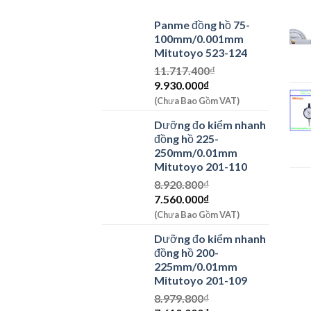
Panme đồng hồ 75-
100mm/0.001mm
Mitutoyo 523-124
11.717.400
₫
Giá
Giá
9.930.000
₫
gốc
hiện
(Chưa Bao Gồm VAT)
là:
tại
Dưỡng đo kiểm nhanh
11.717.400₫.
là:
đồng hồ 225-
9.930.000₫.
250mm/0.01mm
Mitutoyo 201-110
8.920.800
₫
Giá
Giá
7.560.000
₫
gốc
hiện
(Chưa Bao Gồm VAT)
là:
tại
Dưỡng đo kiểm nhanh
8.920.800₫.
là:
đồng hồ 200-
7.560.000₫.
225mm/0.01mm
Mitutoyo 201-109
8.979.800
₫