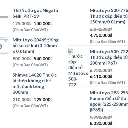
Thước đo góc Niigata
Mitutoyo 500-776
Seiki PRT-19
Thước cặp điện tử
150mm/0.01mm)
Giá
Giá
175.000
₫
140.000
₫
gốc
hiện
6.070.000
₫
(Chưa Bao Gồm VAT)
Giá
Giá
là:
tại
4.750.000
₫
Mitutoyo 2046S Đồng
gốc
hiện
175.000₫.
là:
(Chưa Bao Gồm VAT)
hồ so cơ khí (0-10mm
là:
tại
140.000₫.
x 0.01mm)
Mitutoyo 500-722
6.070.000₫.
là:
Thước cặp điện tử
Giá
Giá
800.000
₫
540.000
₫
4.750.0
200mm IP67)
gốc
hiện
(Chưa Bao Gồm VAT)
là:
tại
6.720.000
₫
Shinwa 14028 Thước
Giá
Giá
800.000₫.
là:
6.110.000
₫
lá thép khổng rỉ bề
gốc
hiện
540.000₫.
(Chưa Bao Gồm VAT)
mặt đánh bóng
là:
tại
300mm
Mitutoyo 293-255
6.720.000₫.
là:
Panme điện tử đo
Giá
Giá
210.000
₫
125.000
₫
6.110.0
ngoài (225-250m
gốc
hiện
(Chưa Bao Gồm VAT)
(IP65))
là:
tại
210.000₫.
là:
9.790.000
₫
Giá
Giá
125.000₫.
8.030.000
₫