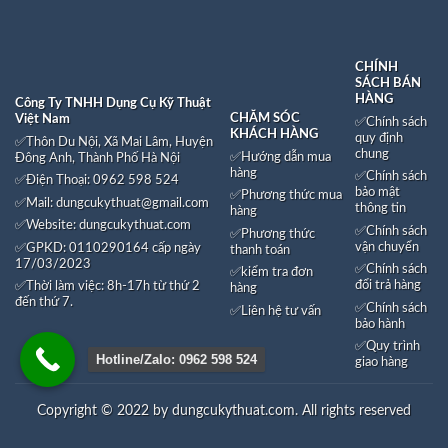
CHÍNH
SÁCH BÁN
HÀNG
Công Ty TNHH Dụng Cụ Kỹ Thuật
CHĂM SÓC
Việt Nam
✅
Chính sách
KHÁCH HÀNG
quy định
✅Thôn Du Nội, Xã Mai Lâm, Huyện
chung
✅Hướng dẫn mua
Đông Anh, Thành Phố Hà Nội
hàng
✅
Chính sách
✅Điện Thoại: 0962 598 524
bảo mật
✅
Phương thức mua
✅Mail:
dungcukythuat@gmail.com
WordPress &
thông tin
hàng
✅Website:
dungcukythuat.com
✅
Chính sách
✅
Phương thức
WooCommerce Expert
vận chuyển
✅GPKD: 0110290164 cấp ngày
Lo
thanh toán
17/03/2023
✅
Chính sách
✅
kiểm tra đơn
đổi trả hàng
✅Thời làm việc: 8h-17h từ thứ 2
hàng
orem ipsum dolor sit amet, consectetuer adipiscing elit.
đến thứ 7.
✅
Chính sách
✅
Liên hệ tư vấn
bảo hành
MY WORK
✅
Quy trình
Hotline/Zalo: 0962 598 524
giao hàng
Copyright © 2022 by dungcukythuat.com. All rights reserved